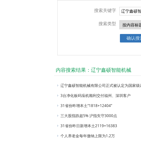
搜索关键字
搜索类型
内容搜索结果：辽宁鑫硕智能机械
辽宁鑫硕智能机械有限公司正式被认定为国家级
3台净化板码垛机顺利交付福州、深圳客户
31省份昨增本土“1818+12404”
三大股指跌超5% 沪指失守3000点
31省份昨日新增本土2119+16383
个人养老金每年缴纳上限为1.2万